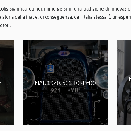
olis significa, quindi, immergersi in una tradizione di innovaz
storia della Fiat e, di conseguenza, dell’Italia stessa. È un’esper
otori.
E
FIAT, 1920, 501 TORPEDO