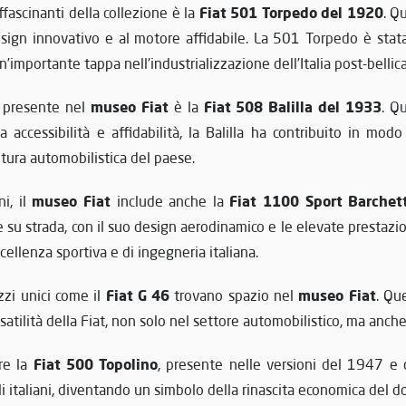
Fiat 501 Torpedo del 1920
ffascinanti della collezione è la
. Q
esign innovativo e al motore affidabile. La 501 Torpedo è stat
importante tappa nell’industrializzazione dell’Italia post-bellica
museo Fiat
Fiat 508 Balilla del 1933
o presente nel
è la
. Q
 accessibilità e affidabilità, la Balilla ha contribuito in modo s
ura automobilistica del paese.
museo Fiat
Fiat 1100 Sport Barchett
ni, il
include anche la
se su strada, con il suo design aerodinamico e le elevate prestazio
ellenza sportiva e di ingegneria italiana.
Fiat G 46
museo Fiat
zi unici come il
trovano spazio nel
. Qu
satilità della Fiat, non solo nel settore automobilistico, ma anch
Fiat 500 Topolino
are la
, presente nelle versioni del 1947 e 
i italiani, diventando un simbolo della rinascita economica del do