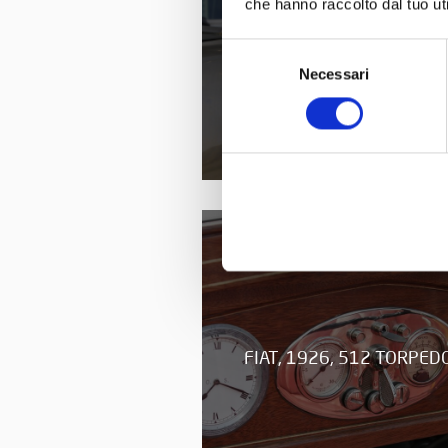
che hanno raccolto dal tuo uti
FIAT, 1925, 501 TORPED
Selezione
Necessari
del
consenso
FIAT, 1926, 512 TORPED