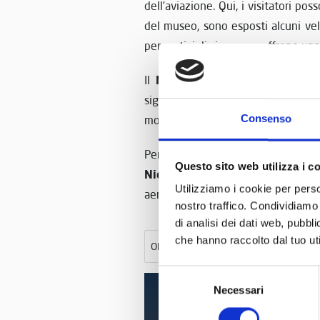
dell’aviazione. Qui, i visitatori po
del museo, sono esposti alcuni veli
per motivi di sicurezza, offrono una 
Museo Nicolis
muse
Il
non è un
significativo alle sue esposizioni 
Consenso
motociclette.
Per chi è appassionato di aerei e d
Questo sito web utilizza i c
Nicolis
rappresenta una destinazio
Utilizziamo i cookie per perso
aeronautica, arricchendo la compren
nostro traffico. Condividiamo 
di analisi dei dati web, pubbl
che hanno raccolto dal tuo uti
ORDINA PER:
Selezione
Necessari
del
consenso