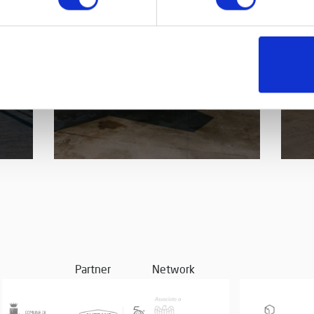
LOCKHEED F-104 G
L
STARFIGHTER, ANNI ’60
Partner
Network