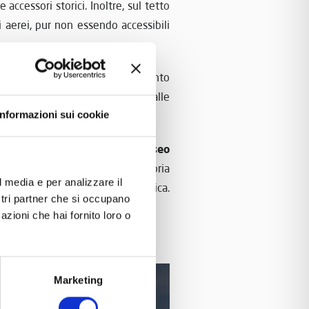
accessori storici. Inoltre, sul tetto
i aerei, pur non essendo accessibili
 all’aeronautica è un complemento
varie forme, dalle auto d’epoca alle
Informazioni sui cookie
Museo
ella storia dei trasporti, il
ette di scoprire un pezzo di storia
l media e per analizzare il
ù ampio dell’evoluzione tecnologica.
ostri partner che si occupano
azioni che hai fornito loro o
Marketing