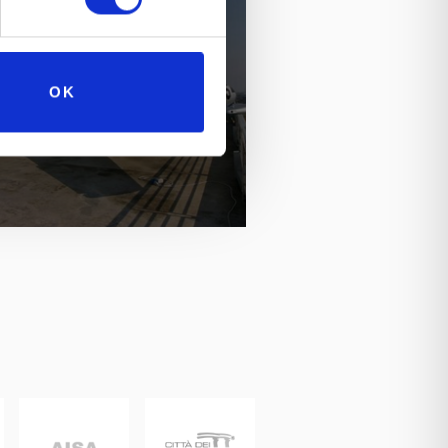
OCKHEED T33A SHOOTING
OK
STAR, ANNI 50/60