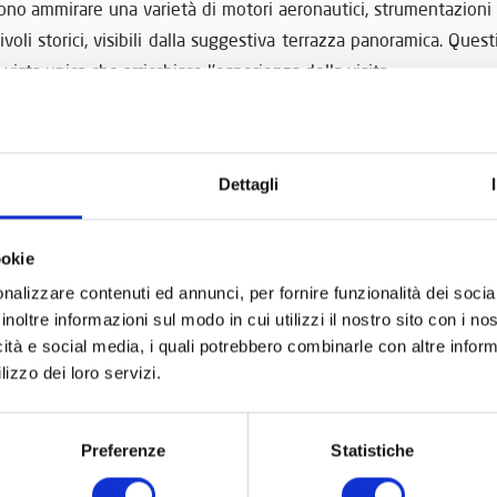
ssono ammirare una varietà di motori aeronautici, strumentazioni e 
voli storici, visibili dalla suggestiva terrazza panoramica. Quest
vista unica che arricchisce l’esperienza della visita.
o di aerei
in senso stretto, ma la sua collezione dedicata
principali, che celebrano l’ingegneria e il design meccanico in 
Dettagli
esidera esplorare una collezione che comprende diversi aspetti d
ookie
ne affascinante e ricca di sorprese. Ogni visita al museo perm
nalizzare contenuti ed annunci, per fornire funzionalità dei socia
sione del ruolo che questi velivoli hanno avuto nel contesto pi
inoltre informazioni sul modo in cui utilizzi il nostro sito con i n
icità e social media, i quali potrebbero combinarle con altre inform
lizzo dei loro servizi.
Preferenze
Statistiche