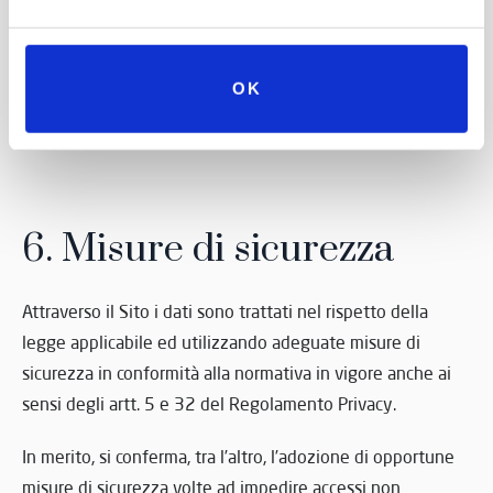
potranno essere anche trasferiti in server cloud di Terze
Parti ubicati anche Extra UE, qualora tale trattamento
risulti necessario per l’esecuzione dei servizi del sito. La
OK
base giuridica di detto trattamento è, pertanto, l’art. 49,
comma 1, lett. b del Regolamento Privacy.
6. Misure di sicurezza
Attraverso il Sito i dati sono trattati nel rispetto della
legge applicabile ed utilizzando adeguate misure di
sicurezza in conformità alla normativa in vigore anche ai
sensi degli artt. 5 e 32 del Regolamento Privacy.
In merito, si conferma, tra l’altro, l’adozione di opportune
misure di sicurezza volte ad impedire accessi non