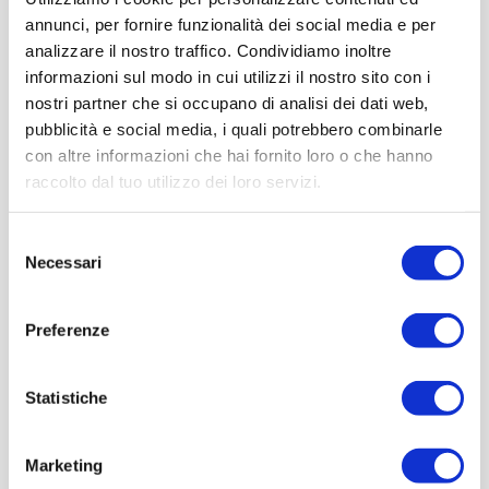
trasmettere i dati
annunci, per fornire funzionalità dei social media e per
analizzare il nostro traffico. Condividiamo inoltre
informazioni sul modo in cui utilizzi il nostro sito con i
I dati potranno essere comunicati, all’interno dell’UE, nel
nostri partner che si occupano di analisi dei dati web,
pieno rispetto di quanto previsto dal Regolamento
pubblicità e social media, i quali potrebbero combinarle
con altre informazioni che hai fornito loro o che hanno
Privacy, ai seguenti soggetti:
raccolto dal tuo utilizzo dei loro servizi.
(1) all’amministrazione finanziaria e/o altre autorità
Selezione
pubbliche, ove ciò sia imposto dalla legge o su loro
Necessari
del
richiesta;
consenso
(2) alle strutture, ai soggetti ed alle società esterne di cui
Preferenze
il Titolare si avvale per lo svolgimento di attività connesse,
strumentali o conseguenti all’esecuzione dei Servizi del
Statistiche
Sito
Marketing
Le informazioni raccolte automaticamente dal Sito