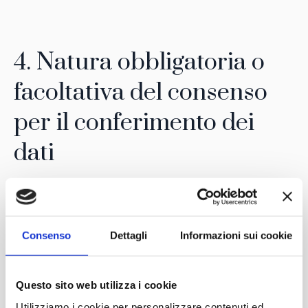
4. Natura obbligatoria o
facoltativa del consenso
per il conferimento dei
dati
Il conferimento dei dati è facoltativo ma in caso di
mancato conferimento non sarà possibile usufruire di
alcuni servizi previsiti dal nostro sito
Consenso
Dettagli
Informazioni sui cookie
Questo sito web utilizza i cookie
5. In che ambito possiamo
Utilizziamo i cookie per personalizzare contenuti ed