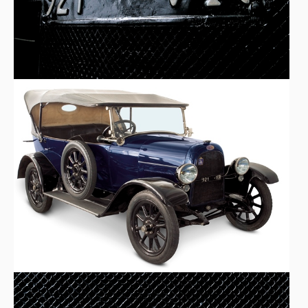
L'automobile sportiva
Che mi dà un tono di gioventù
Già ti vedo elegantissima
Come al solito sei tu
Sembrerai una Jean Harlow
Sulla mia torpedo blu
Indosserò un bel doppiopetto
Ed un cappellone, come Al Capone
E in camicetta e maxigonna
Tu mi accenderai il sigarone..."
APPROFONDIMENTO - Dalla guerra alla produzione in