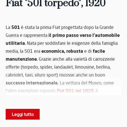
Fiat "501 torpedo",
1920
501
La
è stata la prima Fiat progettata dopo la Grande
il primo passo verso l'automobile
Guerra e rappresenta
utilitaria
. Nata per soddisfare le esigenze della famiglia
economica, robusta
facile
media, la 501 era
e di
manutenzione
. Grazie anche alla varietà di carrozzerie
offerte (torpedo, spider, landaulet, limousine, berlina,
cabriolet, taxi, siluro sport) riscosse anche un buon
successo internazionale.
La vettura del Museo, come
l'altro esemplare esposto
Fiat 501 del 1825
, è
torpedo
equipaggiata con la carrozzeria
, in quella che
probabilmente era la versione più diffusa all’epoca. La
Leggi tutto
carrozzeria risulta leggermente modificata per allargare il
divano posteriore e ottenere così la possibilità di ospitare