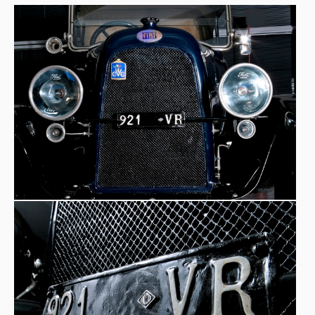
tre persone. Della collezione fa parte anche una
Fiat 501
Superculasse Silvani del 1924
.
La targa VR 921
, pur essendo originale, non è
sicuramente la prima montata su questo mezzo. Fino al
1927 la targa infatti era solo numerica: le prime due cifre
in rosso, identificavano la provincia, le successive in nero,
il numero progressivo di immatricolazione. Nel 1927
venne introdotto il nuovo sistema alfa-numerico con le
iniziali della provincia, le targhe delle vetture in
circolazione furono ritirate e sostituite con le nuove.
"Torpedo Blu"
Questa vettura è la classica
cantata da
Giorgio Gaber
nella celebre canzone: in copertina
Fiat 509 torpedo.
compariva infatti una
Un modello
Fiat
509 spider del 1929
è esposto al Museo Nicolis.
"... Vengo a prenderti stasera
Sulla mia torpedo blu