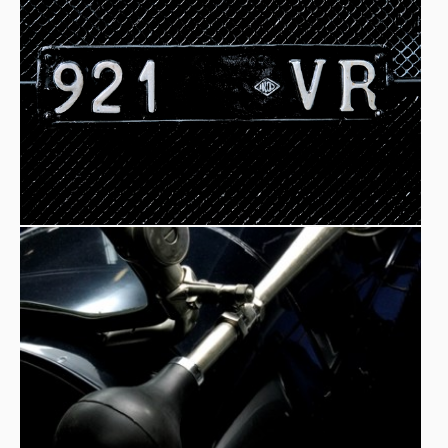
serie: la nascita della Fiat 501
Dopo la Prima guerra mondiale l’industria europea dovette
riconvertire la produzione bellica alla meccanica civile.
Fiat
Anche
guardò con attenzione ai metodi introdotti
Henry Ford
negli Stati Uniti da
, dove già dal 1913 la
catena di montaggio
aveva rivoluzionato il lavoro in
fabbrica: operazioni ripetute, postazioni fisse e veicoli che
Ford
avanzavano di stazione in stazione. Il successo della
Model T
, venduta in milioni di esemplari anche in Europa,
rese evidente la necessità di modernizzare gli impianti
Giovanni Agnelli
produttivi italiani.
avviò così nel 1916
Lingotto
la costruzione del grande stabilimento del
,
completato tra il 1921 e il 1923, autentico simbolo
dell’industrializzazione novecentesca.
1919
Fiat 501
In questo contesto nasce nel
la
, destinata
modello chiave per almeno quattro
a diventare un