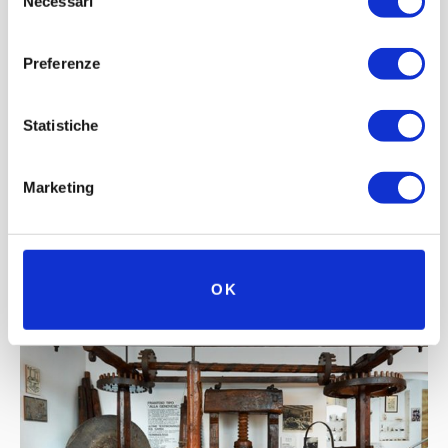
Necessari
del
consenso
Preferenze
Statistiche
Marketing
ENOGASTRONOMIA MUSEUM
Olio Extra Vergine di Oliva, Cisano
OK