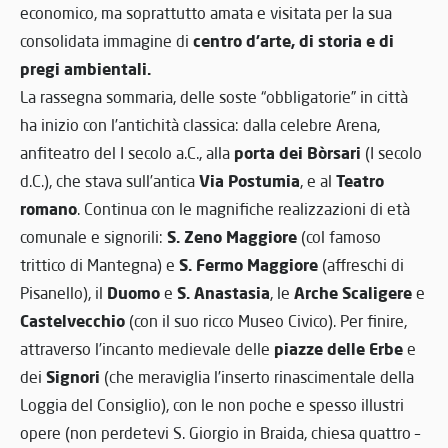
economico, ma soprattutto amata e visitata per la sua
centro d’arte, di storia e di
consolidata immagine di
pregi ambientali.
La rassegna sommaria, delle soste “obbligatorie” in città
ha inizio con l’antichità classica: dalla celebre Arena,
porta dei Bòrsari
anfiteatro del I secolo a.C., alla
(I secolo
Via Postumia
Teatro
d.C.), che stava sull’antica
, e al
romano
. Continua con le magnifiche realizzazioni di età
S. Zeno Maggiore
comunale e signorili:
(col famoso
S. Fermo Maggiore
trittico di Mantegna) e
(affreschi di
Duomo
S. Anastasia
Arche Scaligere
Pisanello), il
e
, le
e
Castelvecchio
(con il suo ricco Museo Civico). Per finire,
piazze delle Erbe
attraverso l’incanto medievale delle
e
Signori
dei
(che meraviglia l’inserto rinascimentale della
Loggia del Consiglio), con le non poche e spesso illustri
opere (non perdetevi S. Giorgio in Braida, chiesa quattro –