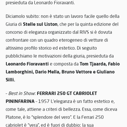
presieduta da Leonardo Fioravanti.
Diciamolo subito: non è stato un lavoro facile quello della
Stelle sul Liston
Giuria di
, che per la quinta edizione del
concorso di eleganza organizzato dal RIVS si è dovuta
confrontare con un quadro eterogeneo di vetture di
altissimo profilo storico ed estetico. Di seguito
pubblichiamo le motivazioni della giuria, presieduta da
Leonardo Fioravanti
Tom Tjaarda, Fabio
e composta da
Lamborghini, Dario Mella, Bruno Vettore e Giuliano
Silli.
FERRARI 250 GT CABRIOLET
–
Best in Show
:
PININFARINA
– 1957 L’eleganza è un fatto estetico e,
come tale, attiene a criteri di bellezza. Essa, come diceva
Platone, è lo “splendore del vero”. E la Ferrari 250
cabriolet è “vera”, ed è fuori di dubbio: la sua