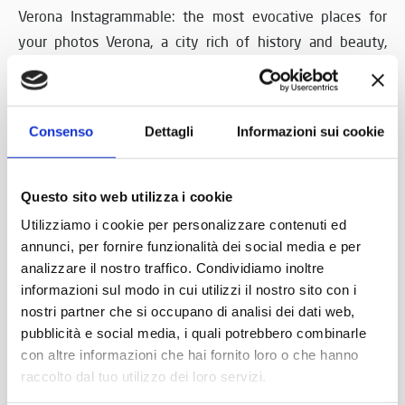
Verona Instagrammable: the most evocative places for
your photos Verona, a city rich of history and beauty,
offers a wide range of places perfect for enriching your
Instagram feed. Let’s discover together the most
Instagrammable places: Museum Nicolis The Museum
Consenso
Dettagli
Informazioni sui cookie
Nicolis is a must for motoring enthusiasts and beyond.
Founded by Luciano Nicolis, it hosts...
Questo sito web utilizza i cookie
Utilizziamo i cookie per personalizzare contenuti ed
1 August 2024
annunci, per fornire funzionalità dei social media e per
analizzare il nostro traffico. Condividiamo inoltre
informazioni sul modo in cui utilizzi il nostro sito con i
nostri partner che si occupano di analisi dei dati web,
pubblicità e social media, i quali potrebbero combinarle
con altre informazioni che hai fornito loro o che hanno
raccolto dal tuo utilizzo dei loro servizi.