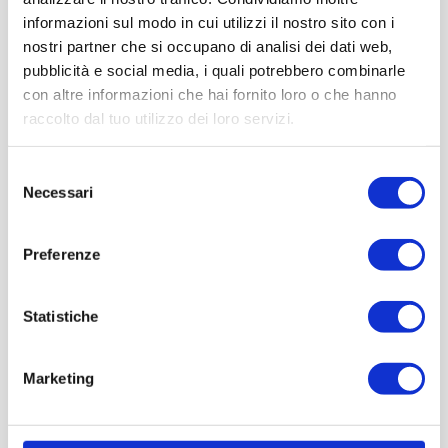
informazioni sul modo in cui utilizzi il nostro sito con i
nostri partner che si occupano di analisi dei dati web,
pubblicità e social media, i quali potrebbero combinarle
con altre informazioni che hai fornito loro o che hanno
raccolto dal tuo utilizzo dei loro servizi.
NATURA: Parco Natura Viva
Centro per la conservazione delle specie animali in
Selezione
Necessari
pericolo di estinzione e l’educazione ambientale. A 15
del
consenso
minuti dal Museo Nicolis.
Preferenze
27 Aprile 2020
Statistiche
Marketing