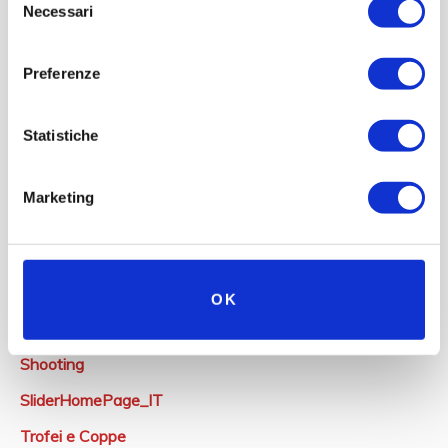
Natanti
Necessari
del
consenso
Negozio e Libreria
Preferenze
News
Newsletter
Statistiche
Oggettistica
Premi al Museo Nicolis
Marketing
Premio Museo Nicolis
Recensioni
Ricordi
OK
Servizi
Shooting
SliderHomePage_IT
Trofei e Coppe