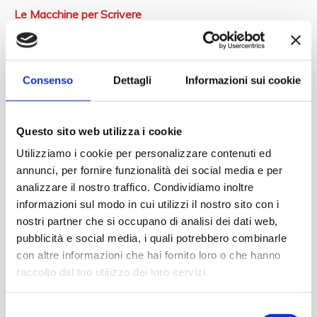
Le Macchine per Scrivere
Le Maserati del Museo Nicolis
Le Moto Guzzi del Museo Nicolis
Consenso
Dettagli
Informazioni sui cookie
Le Motociclette
Le Porsche del Museo Nicolis
Questo sito web utilizza i cookie
Le Rolls Royce del Museo Nicolis
Utilizziamo i cookie per personalizzare contenuti ed
Le Vespa del Museo Nicolis
annunci, per fornire funzionalità dei social media e per
analizzare il nostro traffico. Condividiamo inoltre
Le Yamaha del Museo Nicolis
informazioni sul modo in cui utilizzi il nostro sito con i
Libreria
nostri partner che si occupano di analisi dei dati web,
pubblicità e social media, i quali potrebbero combinarle
Memorabilia
con altre informazioni che hai fornito loro o che hanno
Mostre ed esposizioni
raccolto dal tuo utilizzo dei loro servizi.
MuseoNicolisTV
Selezione