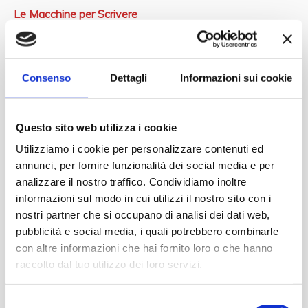
Le Macchine per Scrivere
Le Maserati del Museo Nicolis
Le Moto Guzzi del Museo Nicolis
Consenso
Dettagli
Informazioni sui cookie
Le Motociclette
Le Porsche del Museo Nicolis
Questo sito web utilizza i cookie
Le Rolls Royce del Museo Nicolis
Utilizziamo i cookie per personalizzare contenuti ed
Le Vespa del Museo Nicolis
annunci, per fornire funzionalità dei social media e per
analizzare il nostro traffico. Condividiamo inoltre
Le Yamaha del Museo Nicolis
informazioni sul modo in cui utilizzi il nostro sito con i
Libreria
nostri partner che si occupano di analisi dei dati web,
pubblicità e social media, i quali potrebbero combinarle
Memorabilia
con altre informazioni che hai fornito loro o che hanno
Mostre ed esposizioni
raccolto dal tuo utilizzo dei loro servizi.
MuseoNicolisTV
Selezione