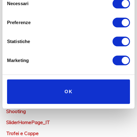
Natanti
Necessari
del
consenso
Negozio e Libreria
Preferenze
News
Newsletter
Statistiche
Oggettistica
Premi al Museo Nicolis
Marketing
Premio Museo Nicolis
Recensioni
Ricordi
OK
Servizi
Shooting
SliderHomePage_IT
Trofei e Coppe