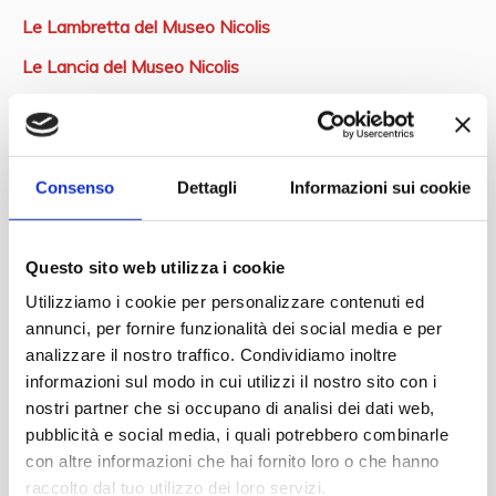
Le Lambretta del Museo Nicolis
Le Lancia del Museo Nicolis
Le Macchine Fotografiche
Le Macchine per Scrivere
Le Maserati del Museo Nicolis
Consenso
Dettagli
Informazioni sui cookie
Le Moto Guzzi del Museo Nicolis
Le Motociclette
Questo sito web utilizza i cookie
Utilizziamo i cookie per personalizzare contenuti ed
Le Porsche del Museo Nicolis
annunci, per fornire funzionalità dei social media e per
Le Rolls Royce del Museo Nicolis
analizzare il nostro traffico. Condividiamo inoltre
informazioni sul modo in cui utilizzi il nostro sito con i
Le Vespa del Museo Nicolis
nostri partner che si occupano di analisi dei dati web,
Le Yamaha del Museo Nicolis
pubblicità e social media, i quali potrebbero combinarle
con altre informazioni che hai fornito loro o che hanno
Libreria
raccolto dal tuo utilizzo dei loro servizi.