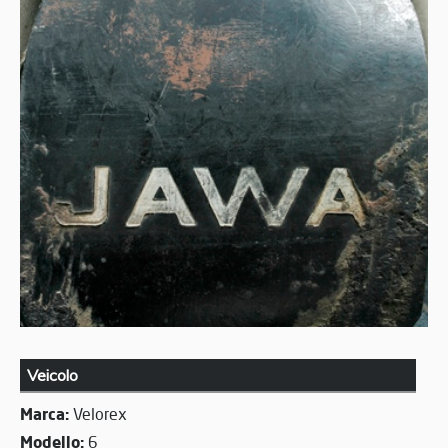
Veicolo
Marca:
Velorex
Modello:
6