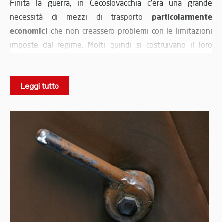
Finita la guerra, in Cecoslovacchia c’era una grande
particolarmente
necessità di mezzi di trasporto
economici
che non creassero problemi con le limitazioni
imposte dal regime. Molti quindi si costruivano il loro
personale mezzo di trasporto utilizzando parti
meccaniche di recupero non potendo affrontare la spesa
Leggi tutto
per l’acquisto di una vera vettura di produzione.
L’idea dei fratelli Stransky ebbe successo e dai primi
esemplari costruiti in casa passarono ad una limitata
produzione di serie, prodotta in una piccola officina. La
tre modelli:
produzione del Velorex Oskar si articolò su
la
3
versione standard con motore CZ di 150cc, il modello “
”
6
con motore PAL di 300cc e il modello “
” con motore Jawa
di 250cc.