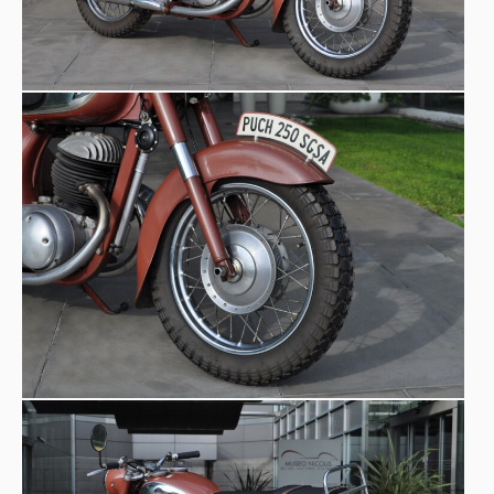
l’efficienza e ridurre la dispersione di carburante durante
Puch 250 SGS
la fase di scarico
. L
a
, acronimo di
Schwing-
Gabel-Sport
(forcella oscillante sport) costruita dal 1953
al 1969, monta questa architettura meccanica. Una
soluzione poco comune ma estremamente efficace, che
garantiva un funzionamento fluido e prestazioni
sorprendenti per l’epoca. Negli Stati Uniti, fu venduta
"Allstate 250" o
tramite il catalogo Sears come
"Twingle"
, dove divenne famosa come la prima moto per
molti appassionati americani
“My first bike”
.
T
ra il 1°
ottobre 1953 e il 1969 (venduta fino al 1970), furono
38.584 unità.
versione SGS
realizzate
La
era quella
telaio a guscio
sportiva, caratterizzata anche dal robusto
(Schalenrahmen) sviluppato da Erwin Musger e Alfred
Oswald nel 1953.
Aneddoti e curiosità:
i
l soprannome “Twingle” fu coniato