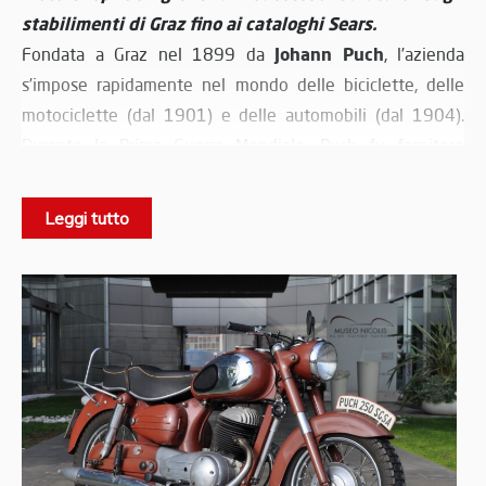
stabilimenti di Graz fino ai cataloghi Sears.
Johann Puch
Fondata a Graz nel 1899 da
, l’azienda
s’impose rapidamente nel mondo delle biciclette, delle
motociclette (dal 1901) e delle automobili (dal 1904).
Durante la Prima Guerra Mondiale, Puch fu fornitore
dell'esercito austro-ungarico, consolidando la sua
reputazione nel settore meccanico. Dopo il 1934, in
Leggi tutto
seguito alla fusione con Austro-Daimler, emerse il gruppo
Steyr‑Daimler‑Puch
: il marchio Puch rimase associato a
biciclette e moto, mentre le auto adottarono il nuovo
nome.
Il motore "split-single" (o "twingle")
Dal 1923
split-single
cominciò la produzione del celebre motore
,
Giovanni Marcellino
progettato dall’ingegnere
: due
pistoni collegati a una stessa camera di combustione, con
distribuzione asimmetrica per migliorare la resa,