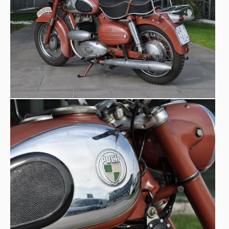
da Sears per il pubblico statunitense, semplificando il
concetto di motore “a doppio pistone”, e testimonia la
straordinaria diffusione del modello oltreoceano.
Prestazioni e dati tecnici
:
Motore: 248 cm³, split-single
due tempi, circa 16–16,5 CV. Velocità massima: circa
110 km/h (seduti) fino a ~122 km/h (in posizione
aerodinamica).
Peso: ~155 kg.
Consumo: circa
3,3 l/100 km. Dotata di freni a tamburo, trasmissione a
catena, cambio a 4 marce, kick-start, serbatoio da 13 l.
Accensione a magnete. Alimentazione a carburatore.
Motore monocilindrico a 2 tempi diviso. Freni a tamburo
anteriori e posteriori. Trasmissione a catena. Due tubi di
scarico. Pompa di gonfiaggio ruote. Doppio tappo sul
serbatoio.