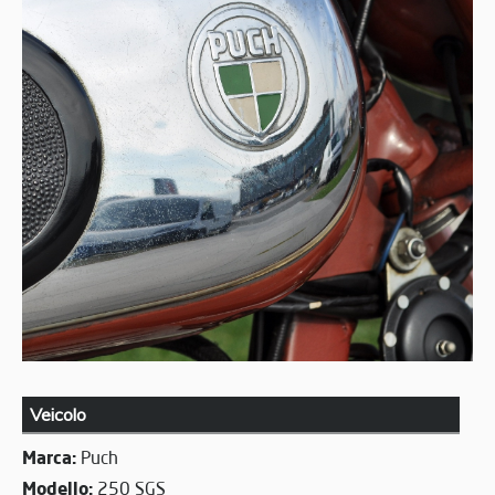
Veicolo
Marca:
Puch
Modello:
250 SGS