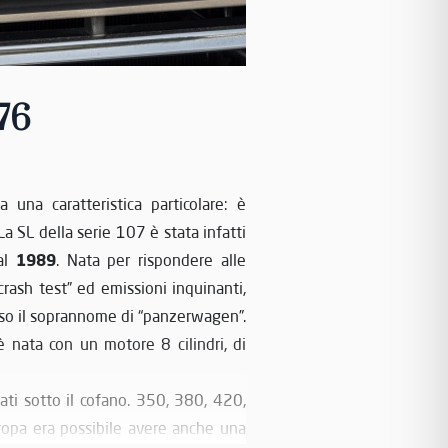
76
ha una caratteristica particolare: è
a SL della serie 107 è stata infatti
1989
l
. Nata per rispondere alle
rash test” ed emissioni inquinanti,
lso il soprannome di “panzerwagen”.
 nata con un motore 8 cilindri, di
nati sotto il cofano. 350, 380, 420,
uropa era possibile avere anche una