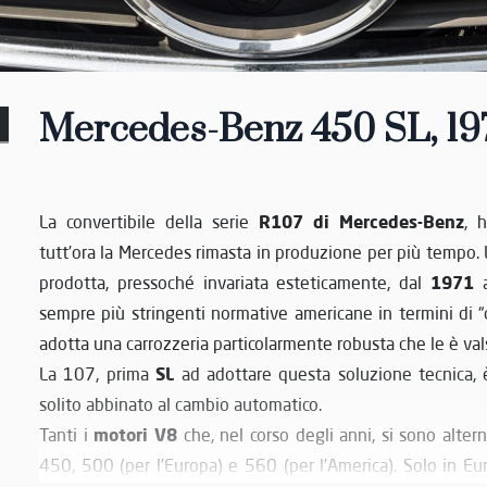
Mercedes-Benz 450 SL, 19
R107 di Mercedes-Benz
La convertibile della serie
, 
tutt’ora la Mercedes rimasta in produzione per più tempo. L
1971
prodotta, pressoché invariata esteticamente, dal
a
sempre più stringenti normative americane in termini di “c
adotta una carrozzeria particolarmente robusta che le è va
SL
La 107, prima
ad adottare questa soluzione tecnica, è
solito abbinato al cambio automatico.
motori V8
Tanti i
che, nel corso degli anni, si sono alter
450, 500 (per l’Europa) e 560 (per l’America). Solo in E