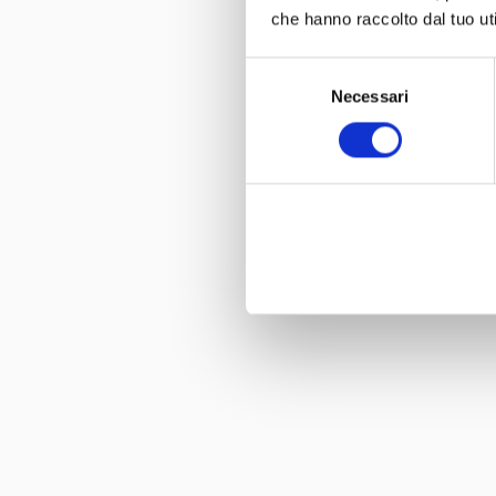
che hanno raccolto dal tuo uti
Selezione
Necessari
del
consenso