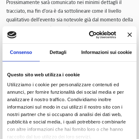
Prossimamente sarà comunicato nei minimi dettagli il
tracciato, ma fin d’ora è da sottolineare come il livello
qualitativo dell’evento sia notevole già dal momento della
partenza, che avverrà venerdì 26 aprile alle ore 20.30
nella sempre incantevole cornice di Piazza Brà a Verona,
da dove i partecipanti inizieranno un percorso totale di
Consenso
Dettagli
Informazioni sui cookie
circa 250 chilometri, che li porterà a godere non solo dei
panorami ma anche della prestigiosa ospitalità benacense,
ad iniziare dagli hotel dove sosterranno durante la tre
Questo sito web utilizza i cookie
giorni, due tra i migliori delle due coste del lago: l’hotel
Utilizziamo i cookie per personalizzare contenuti ed
Caesius di Cisano ed il Grand Hotel di Gardone Riviera, il
annunci, per fornire funzionalità dei social media e per
tutto inframmezzato durante le giornate da aperitivi e
analizzare il nostro traffico. Condividiamo inoltre
sostanziosi spuntini offerti dai più rinomati produttori
informazioni sul modo in cui utilizzi il nostro sito con i
nostri partner che si occupano di analisi dei dati web,
della zona. L’arrivo, come già anticipato, sarà domenica 28
pubblicità e social media, i quali potrebbero combinarle
aprile verso le 13.30 all’interno della Rocca di Peschiera
con altre informazioni che hai fornito loro o che hanno
del Garda, dove i partecipanti troveranno un rinfresco con
raccolto dal tuo utilizzo dei loro servizi.