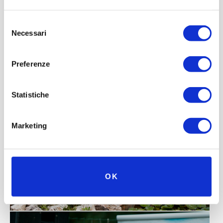
la consegna a tutti i partecipanti di una prestigiosa targa
ricordo.
Selezione
Necessari
del
Ufficio stampa Benacvs Grand Tour
consenso
www.sporteimmagine.com
Preferenze
Statistiche
Marketing
OK