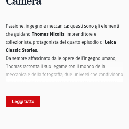
Camera
Passione, ingegno e meccanica: questi sono gli elementi
Thomas Nicolis
che guidano
, imprenditore e
Leica
collezionista, protagonista del quarto episodio di
Classic Stories
.
Da sempre affascinato dalle opere dell’ingegno umano,
Thomas racconta il suo legame con il mondo della
meccanica e della fotografia, due universi che condividono
precisione, visione e un profondo rispetto per il passato.
Attraverso le sue parole e le immagini catturate, il video ci
porta in un viaggio emozionante tra tecnologia, storia e
Leggi tutto
passione.
Museo Nicolis
Il
custodisce infatti una straordinaria
collezione di
oltre 500 macchine fotografiche
, simbolo