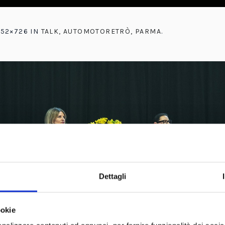
452×726 IN
TALK, AUTOMOTORETRÒ, PARMA
.
Dettagli
ookie