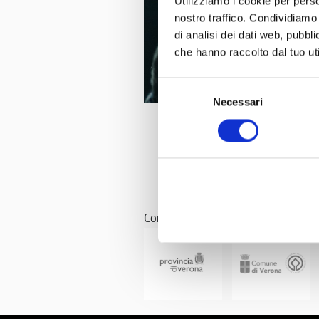
Utilizziamo i cookie per perso
nostro traffico. Condividiamo 
di analisi dei dati web, pubbl
che hanno raccolto dal tuo uti
Selezione
Necessari
del
consenso
Con il patrocinio di