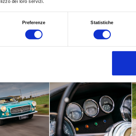
lizzo dei loro servizi.
a: “L’eccezione alla regola..” , con questo programma Maserati, ogg
e nel loro genere.
Preferenze
Statistiche
a audacia, stabilisci le tue regole…”.
mazioni sul sito ufficiale
Maserati
.
Maserati #Fuoriserie: @
garageitalia
@
maserati_fuoriserie