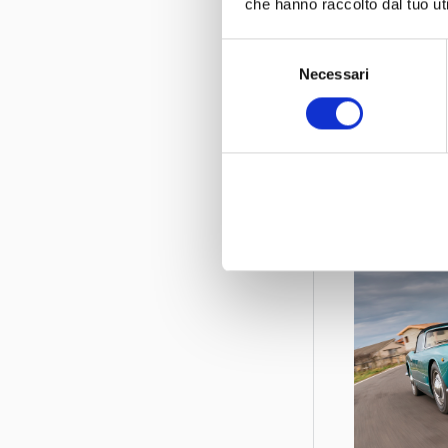
che hanno raccolto dal tuo uti
Il claim recit
vetture unich
Selezione
Necessari
del
“Scatena la tu
consenso
Tutte le infor
Social board 