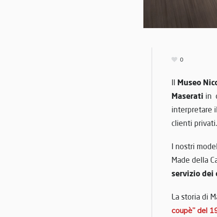
0
Museo Nico
Il
Maserati
in 
interpretare 
clienti privati.
I nostri model
Made della Ca
servizio dei 
La storia di M
coupè” del 