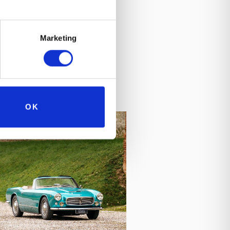
i come ieri, si potranno creare
Marketing
OK