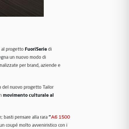
FuoriSerie
, al progetto
di
isegna un nuovo modo di
onalizzate per brand, aziende e
rto del nuovo progetto Tailor
movimento culturale al
un
“
e; basti pensare alla rara
A6 1500
 un coupé molto avveniristico con i