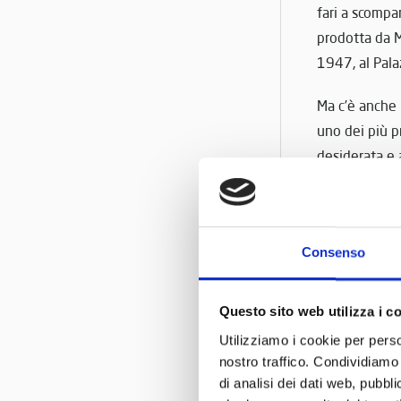
fari a scompa
prodotta da M
1947, al Pala
Ma c’è anche 
uno dei più p
desiderata e 
Il viaggio co
segna il rito
Sessanta. Par
Consenso
stato e di go
Questo sito web utilizza i c
Grazie alle s
Utilizziamo i cookie per perso
Villafranca,
nostro traffico. Condividiamo 
Instagram.
di analisi dei dati web, pubbl