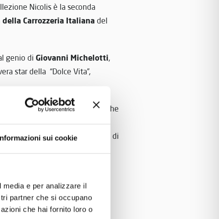
llezione Nicolis è la seconda
 della Carrozzeria Italiana
del
Giovanni Michelotti
l genio di
,
era star della “Dolce Vita”,
Giorgetto Giugiaro
aldesign di
, che
onista quasi assoluta negli anni
a berlina di riferimento per capi di
Informazioni sui cookie
is ed il Castello Scaligero di
iSerie
l media e per analizzare il
sulla pagina ufficiale di
ostri partner che si occupano
azioni che hai fornito loro o