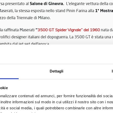
Salone di Ginevra.
rsa presentato al
L’elegante vettura della co
1° Mostra
aserati, la stessa esposta nello stand Pinin Farina alla
zzo della Triennale di Milano.
“
la raffinata Maserati
3500 GT Spider Vignale” del 1960
nata da
rolifici designer italiani del dopoguerra. La 3500 GT è stata una v
ambita dal jet set dell’epoca.
ntinua con la prestigiosa
“Quattroporte” del 1979
, ideata dalla It
rno della Maserati nel segmento delle berline di lusso, già protag
ticolarmente imponente e dotata di ogni comfort, è stata spesso l
Dettagli
Presidente Sandro Pertini
verno come il
.
ookie
Andrea Luzardi,
uggestive immagini di
scattate tra il Museo Nicol
Maserati Fuor
nalizzare contenuti ed annunci, per fornire funzionalità dei socia
 potrete rivivere emozioni senza tempo, seguendo
inoltre informazioni sul modo in cui utilizzi il nostro sito con i n
icità e social media, i quali potrebbero combinarle con altre inform