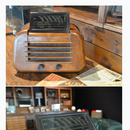
L’apparecchio esposto al Museo Nicolis (DL22 serie 419),
è un Radioricevitore con la particolare scala parlante
reclinabile a scomparsa.
Tra il 1938 e il 1947 Irradio produce vari apparecchi di
questo genere.