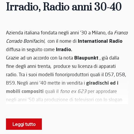
Irradio, Radio anni 30-40
Azienda italiana fondata negli anni '30 a Milano, da
Franco
International Radio
Corrado Bonifacini,
con il nome di
Irradio.
diffusa in seguito come
Blaupunkt
Grazie ad un accordo con la nota
, già dalla
fine degli anni trenta, produce su licenza di apparati
radio. Tra i suoi modelli fonoriproduttori quali il D57, D58,
giradischi ed i
B59. Negli anni '40 mette in vendita i
mobili compositi
quali il
fono ex 623
per approdare
negli anni '50 alla produzione di televisori con lo slogan
"
la visione che incanta
". Negli anni '70 il brand Irradio
viene acquisito da terzi ed impiegato con loghi diversi in
Leggi tutto
altre produzioni, senza alcun legame alla produzione
precedente.