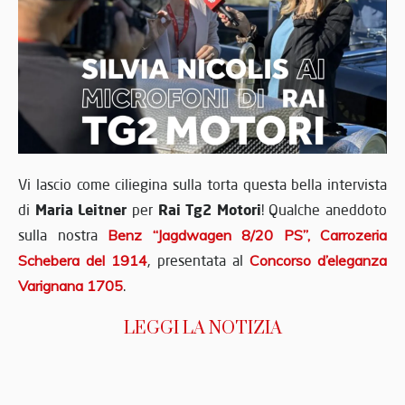
Vi lascio come ciliegina sulla torta questa bella intervista
Maria Leitner
Rai
Tg2 Motori
di
per
! Qualche aneddoto
sulla nostra
Benz “Jagdwagen 8/20 PS”, Carrozeria
Schebera del 1914
, presentata al
Concorso d’eleganza
Varignana 1705
.
LEGGI LA NOTIZIA