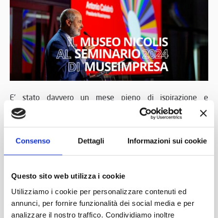
E’ stato davvero un mese pieno di ispirazione e
nutrimento per la mente e il cuore! Abbiamo
Seminario di Museimpresa
partecipato al
, di cui sono
150 archivi e
vicepresidente, che ha riunito a Torino
Consenso
Dettagli
Informazioni sui cookie
musei d’impresa
.
“La cultura d’impresa è pop”
è stato il filo conduttore
di
Questo sito web utilizza i cookie
un evento durato tre giorni con relatori di rilievo, tra cui il
Utilizziamo i cookie per personalizzare contenuti ed
Antonio Calabrò
Alessandra
presidente
(Pirelli),
annunci, per fornire funzionalità dei social media e per
analizzare il nostro traffico. Condividiamo inoltre
Bianco
Christian Greco
(Lavazza Group),
(Museo