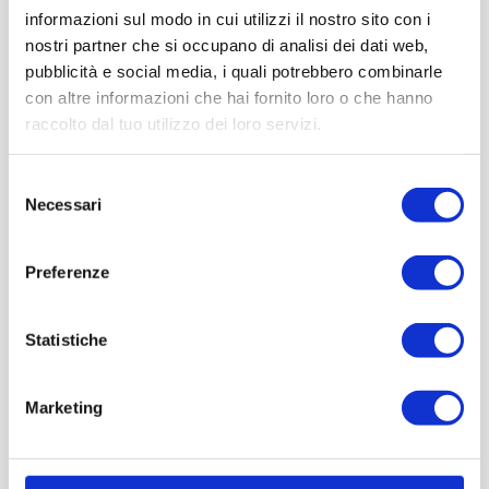
informazioni sul modo in cui utilizzi il nostro sito con i
Paolo Verri
Marco
Egizio),
(Fondazione Mondadori),
nostri partner che si occupano di analisi dei dati web,
Gay
Emanuele Di
(Unione Industriali di Torino) e
pubblicità e social media, i quali potrebbero combinarle
Faustino
(Nomisma).
con altre informazioni che hai fornito loro o che hanno
raccolto dal tuo utilizzo dei loro servizi.
Selezione
Necessari
del
consenso
Preferenze
Statistiche
Marketing
cultura d’impresa
intelligenza
Abbiamo parlato di
e
artificiale
applicata a musei e archivi sia per la