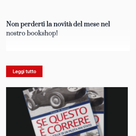
Non perderti la novità del mese nel
nostro bookshop!
Il sogno di diventare piloti leggendari ha acceso la
passione di tanti, tra illusioni di gloria, autografi mai
Leggi tutto
firmati e piste mai percorse. È un richiamo irresistibile,
fatto di motori rombanti, curve affrontate con il fiato
sospeso e vittorie solo immaginate. Cesare De Agostini,
pilota mai stato ma narratore appassionato, racconta con il
suo stile unico le emozioni di chi ha vissuto la corsa… Solo
con il cuore. Attraverso le sue parole, i sogni prendono
forma, trasformando ogni lettore in un pilota dell’anima.