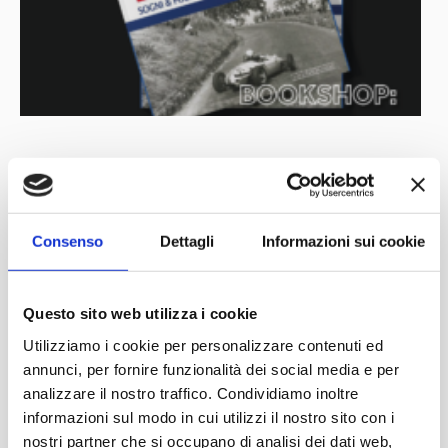
Lo trovi in vendita al bookshop del Museo Nicolis
insieme tanti altri libri di settore!
In collaborazione con Giorgio Nada Editore e Libreria
dell'Automobile
Il Museo Nicolis su Italia 1 a Studio
Aperto MAG Drive Up
Consenso
Dettagli
Informazioni sui cookie
Evento, #FORUMAutoMotive,
Questo sito web utilizza i cookie
Milano
Utilizziamo i cookie per personalizzare contenuti ed
annunci, per fornire funzionalità dei social media e per
analizzare il nostro traffico. Condividiamo inoltre
informazioni sul modo in cui utilizzi il nostro sito con i
nostri partner che si occupano di analisi dei dati web,