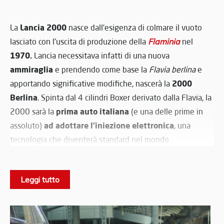
Lancia 2000
La
nasce dall'esigenza di colmare il vuoto
lasciato con l'uscita di produzione della
Flaminia
nel
1970.
Lancia necessitava infatti di una nuova
ammiraglia
e prendendo come base la
Flavia berlina
e
2000
apportando significative modifiche, nascerà la
Berlina
. Spinta dal 4 cilindri Boxer derivato dalla Flavia, la
prima auto italiana
2000 sarà la
(e una delle prime in
ad adottare l'iniezione elettronica
assoluto)
, una
tecnologia che diventerà standard nel mondo
dell'automobile molti anni più avanti. Molto elegante e
rifinita, la
2000
non godrà però di molto successo
Leggi tutto
commerciale: l'elevata qualità costruttiva porterà ad alti
costi di produzione e di listino che fermeranno le vendite
14.319
pochi anni più tardi, totalizzando
esemplari (di cui
circa 5500 ad iniezione).