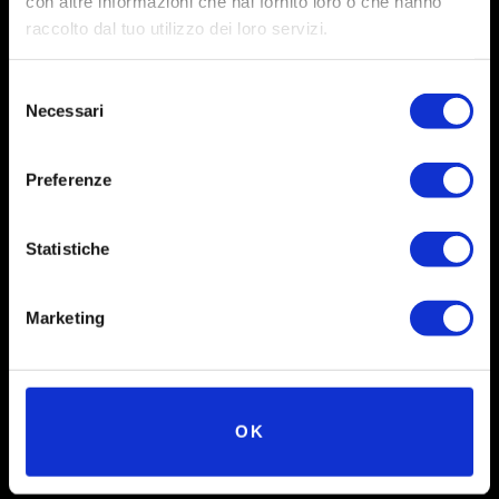
con altre informazioni che hai fornito loro o che hanno
raccolto dal tuo utilizzo dei loro servizi.
Selezione
Necessari
del
consenso
Preferenze
Social
Statistiche
Instagram
Marketing
Facebook
X
Linkedin
OK
Youtube