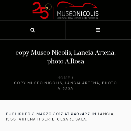
copy Museo Nicolis, Lancia Artena,
photo A.Rosa
HOME
/
COPY MUSEO NICOLIS, LANCIA ARTENA, PHOTO
A.ROSA
PUBLISHED
2 MARZO 2017
AT 640×427 IN
LANCIA,
1933, ARTENA II SERIE, CESARE SALA
.