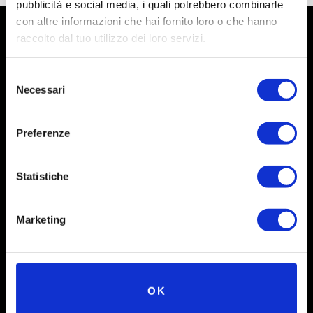
pubblicità e social media, i quali potrebbero combinarle
con altre informazioni che hai fornito loro o che hanno
raccolto dal tuo utilizzo dei loro servizi.
Selezione
Necessari
del
consenso
Preferenze
Statistiche
Social
Marketing
Instagram
Facebook
X
OK
Linkedin