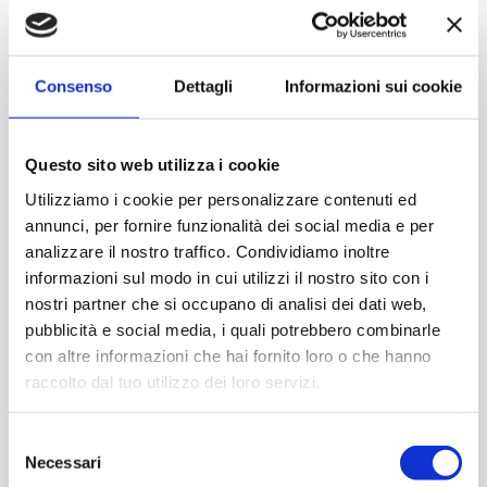
Fabbriche aperte 2014
Consenso
Dettagli
Informazioni sui cookie
Questo sito web utilizza i cookie
Con il patrocinio di
Partner
Network
Utilizziamo i cookie per personalizzare contenuti ed
annunci, per fornire funzionalità dei social media e per
analizzare il nostro traffico. Condividiamo inoltre
informazioni sul modo in cui utilizzi il nostro sito con i
nostri partner che si occupano di analisi dei dati web,
pubblicità e social media, i quali potrebbero combinarle
con altre informazioni che hai fornito loro o che hanno
raccolto dal tuo utilizzo dei loro servizi.
Selezione
Necessari
del