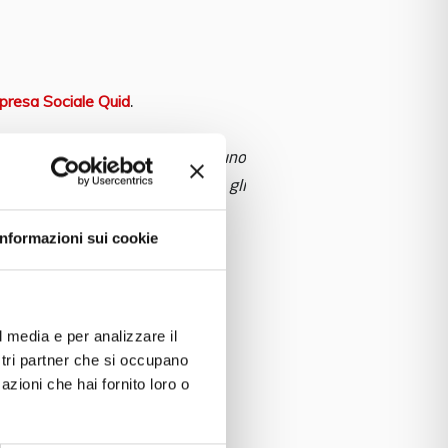
presa Sociale Quid
.
 conoscere i propri talenti. Nessuno
che ci mostra la via, con tutti gli
 la donna che vogliamo essere
".
Informazioni sui cookie
l media e per analizzare il
ostri partner che si occupano
azioni che hai fornito loro o