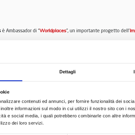
s
è Ambassador di “
Worldplaces
”, un importante progetto dell'
Im
 -un giorno alla volta- si costruiscono i progetti e si impara a
 arrivato, perché è la strada che si percorre quotidianamente 
 gioie e i dolori...ma sono i nostri, quelli che ci fanno diventare
Dettagli
le di Silvia.
ista
completa
ookie
nalizzare contenuti ed annunci, per fornire funzionalità dei socia
inoltre informazioni sul modo in cui utilizzi il nostro sito con i n
icità e social media, i quali potrebbero combinarle con altre inform
lizzo dei loro servizi.