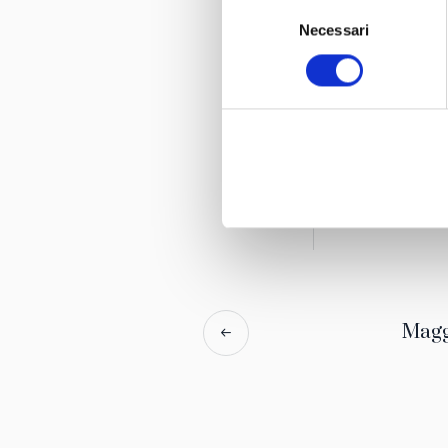
Selezione
Necessari
del
consenso
Magg