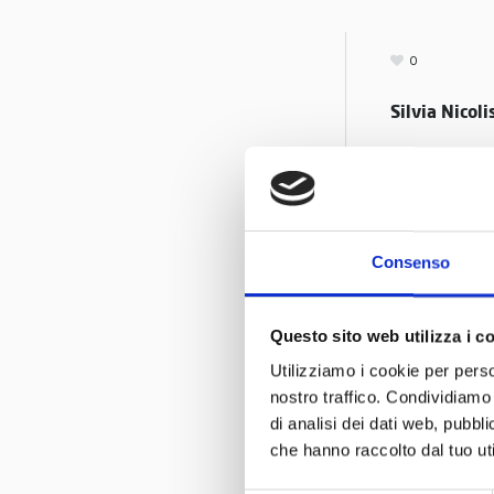
0
Silvia Nicoli
“
Impegnandosi
deve sentirsi
imprevisti, le
Consenso
Queste le paro
Leggi l’
interv
Questo sito web utilizza i c
Utilizziamo i cookie per perso
nostro traffico. Condividiamo 
di analisi dei dati web, pubbl
che hanno raccolto dal tuo uti