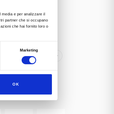
l media e per analizzare il
ostri partner che si occupano
azioni che hai fornito loro o
anda, Gran Bretagna,
Museo Nicolis - dalle
 appuntamento
ogo in Italia, nella
Marketing
 Nuvolari
ve. La Montreal è
rata in Italia.
OK
l-Canada del 1967
logico del nostro
 Venerdì 8