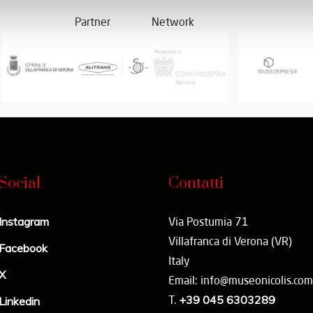
Partner
Network
Social
Contatti
Instagram
Via Postumia 71
Villafranca di Verona (VR)
Facebook
Italy
X
Email: info@museonicolis.com
T.
+39 045 6303289
Linkedin