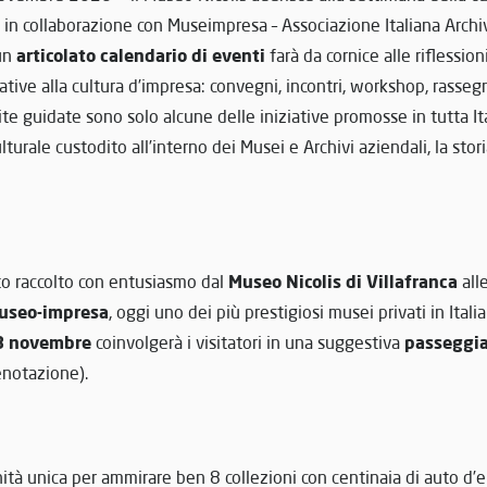
 in collaborazione con Museimpresa – Associazione Italiana Archi
articolato calendario di eventi
un
farà da cornice alle riflessio
ative alla cultura d’impresa: convegni, incontri, workshop, rasseg
site guidate sono solo alcune delle iniziative promosse in tutta Ita
turale custodito all’interno dei Musei e Archivi aziendali, la stor
Museo
Nicolis di Villafranca
ato raccolto con entusiasmo dal
all
useo-impresa
, oggi uno dei più prestigiosi musei privati in Ital
3 novembre
passeggi
coinvolgerà i visitatori in una suggestiva
enotazione).
tà unica per ammirare ben 8 collezioni con centinaia di auto d’e