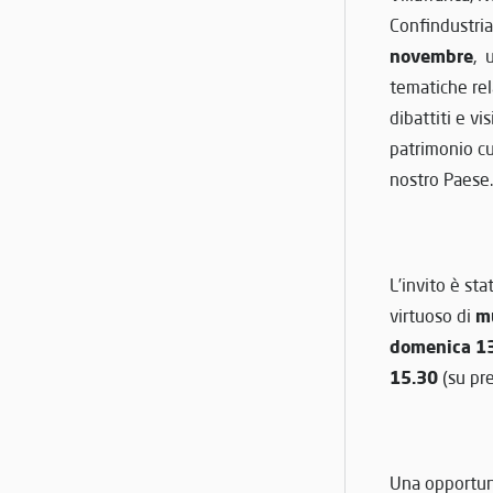
Confindustria
novembre
, 
tematiche rel
dibattiti e vi
patrimonio cul
nostro Paese.
L’invito è st
m
virtuoso di
domenica 1
15.30
(su pr
Una opportuni