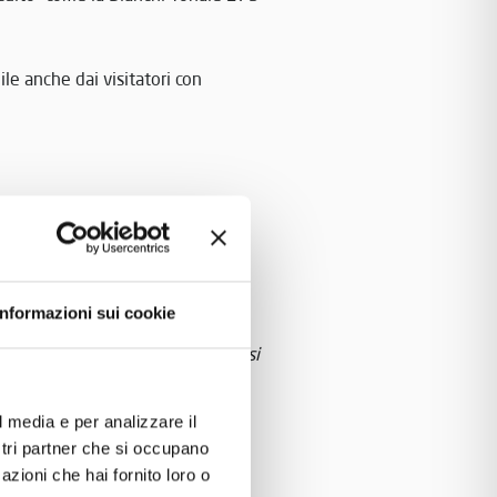
ile anche dai visitatori con
re e consentirà di scoprire una
Informazioni sui cookie
esso omaggio (su prenotazione)
si
di 40 persone.
l media e per analizzare il
ostri partner che si occupano
azioni che hai fornito loro o