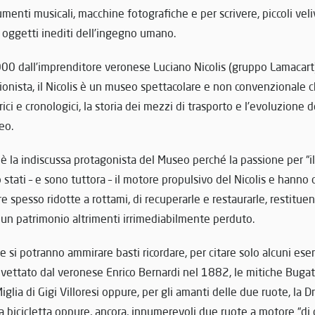
menti musicali, macchine fotografiche e per scrivere, piccoli veliv
oggetti inediti dell’ingegno umano.
00 dall’imprenditore veronese Luciano Nicolis (gruppo Lamacart
ionista, il Nicolis è un museo spettacolare e non convenzionale c
rici e cronologici, la storia dei mezzi di trasporto e l’evoluzione 
eo.
è la indiscussa protagonista del Museo perché la passione per “il 
stati – e sono tuttora – il motore propulsivo del Nicolis e hanno co
 spesso ridotte a rottami, di recuperarle e restaurarle, restituen
un patrimonio altrimenti irrimediabilmente perduto.
he si potranno ammirare basti ricordare, per citare solo alcuni ese
vettato dal veronese Enrico Bernardi nel 1882, le mitiche Bugatti
Miglia di Gigi Villoresi oppure, per gli amanti delle due ruote, la
 bicicletta oppure, ancora, innumerevoli due ruote a motore “di