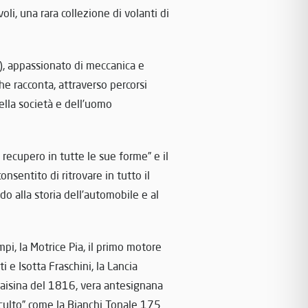
oli, una rara collezione di volanti di
), appassionato di meccanica e
he racconta, attraverso percorsi
della società e dell’uomo
recupero in tutte le sue forme” e il
nsentito di ritrovare in tutto il
do alla storia dell’automobile e al
mpi, la Motrice Pia, il primo motore
 e Isotta Fraschini, la Lancia
 Draisina del 1816, vera antesignana
 culto” come la Bianchi Tonale 175