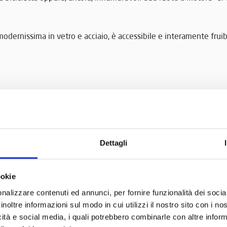
modernissima in vetro e acciaio, è accessibile e interamente fruib
a settimana della Cultura d’Impresa è una occasione da non perde
 e meravigliosa del nostro Paese.
Dettagli
3 novembre:
VISITA GUIDATA GRATUITA – ore 15.30 – con ingr
notazioni fino ad un’ora prima dell’evento fino ad un massimo 
ookie
nalizzare contenuti ed annunci, per fornire funzionalità dei socia
inoltre informazioni sul modo in cui utilizzi il nostro sito con i n
icità e social media, i quali potrebbero combinarle con altre inform
zioni