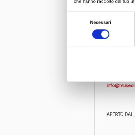
che hanno raccolto dal tuo uti
Selezione
Necessari
del
MUSEO NICO
consenso
www.museoni
Via Postumia,
Tel. + 39 04
info@museon
APERTO DAL 