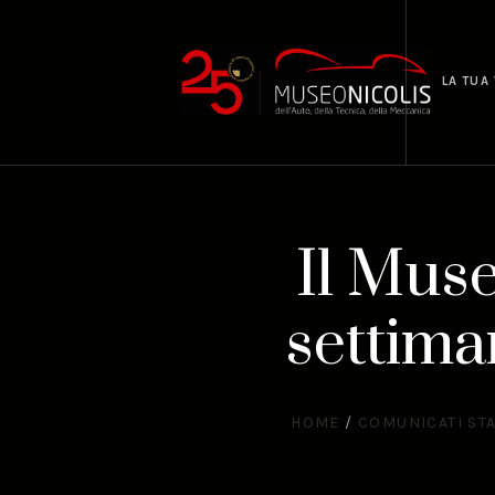
LA TUA 
Il Muse
settima
HOME
/
COMUNICATI ST