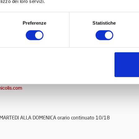
lizzo dei loro servizi.
Preferenze
Statistiche
LIS
colis.com
 37069 Villafranca di Verona
5 630 32 89 – 630 49 59
icolis.com
MARTEDI ALLA DOMENICA orario continuato 10/18