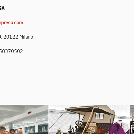
SA
presa.com
9, 20122 Milano
2 58370502