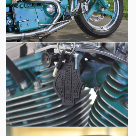
CURIOSITA':
La prima Harley Davidson, costruita nei primi anni del
secolo, aveva un carburatore ricavato da un barattolo di
conserva. Eppure bastarono pochi anni per trasformare
questo nome in una marca prestigiosa, anzi un mito. È
diventata il simbolo della moto "all'americana".
883
Il gruppo musicale
ha preso il nome dalla cilindrata di
Max
questa moto, in quanto i fondatori del gruppo
Pezzali
Mauro Repetto
e
sono grandi appassionati di
Harley.
1996 "Fuga da Los Angeles"
Nel film del
diretto
John Carpenter
da
, il personaggio principale Jena
Kurt Russell
Plissken interpretato da
, in una scena
d'azione si trova a tentare di fuggire a bordo di una
Harley-Davidson Sportster, inseguito dai nemici anche
loro a bordo della stessa moto. In una delle copertine