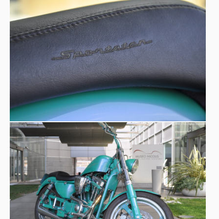
ufficiali del film riportano l'immagine di Kurt Russel a
bordo dello Sportster.
Fonti: Hugo Wilson,
Enciclopedia della
motocicletta,
Mondadori, 1997;
2ruote - enciclopedia
illustrata della moto
, Istituto Geografico De Agostini,
1978.
Shooting, video Andrea Bocelli con Ed Sheeran
, Harley
Davidson.