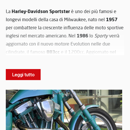
Harley-Davidson Sportster
La
è uno dei più famosi e
1957
longevi modelli della casa di Milwaukee, nato nel
per combattere la crescente influenza delle moto sportive
1986
inglesi nel mercato americano. Nel
lo
Sporty
verrà
aggiornato con il nuovo motore Evolution nelle due
883cc
cilindrate, il famoso
e il 1200cc. Aggiornato nel
2007 con l'introduzione dell'iniezione elettronica, questo
propulsore è ancora utilizzato sulla gamma Sportster .
Leggi tutto
Sportster
Lo
è l'entry-level di casa Harley-Davidson
nonché la più sportiva della gamma; i modelli da gara
solitamente utilizzavano la sigla XR per distinguerli dalle
XL
versioni stradali, denominate
. Il modello del museo è
special
una splendida
completamente personalizzata. La
1200cc
cilindrata è stata aumentata a una cubatura di
.