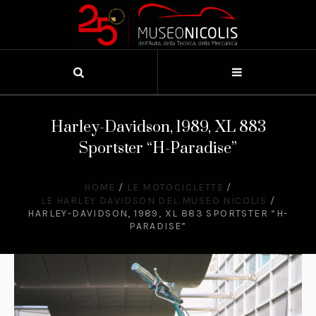
Harley-Davidson, 1989, XL 883
Sportster “H-Paradise”
HOME
/
LE MOTOCICLETTE
/
LE HARLEY DAVIDSON DEL MUSEO NICOLIS
/
HARLEY-DAVIDSON, 1989, XL 883 SPORTSTER “H-
PARADISE”