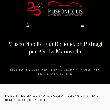
Museo Nicolis, Fiat Bertone, ph P.Maggi
per ASI La Manovella
HOME
/
MUSEO NICOLIS, FIAT BERTONE, PH P.MAGGI PER
ASI LA MANOVELLA
PUBLISHED
27 GENNAIO 2022
AT 1220×812 IN
FIAT,
1941, 1500 C, BERTONE
.