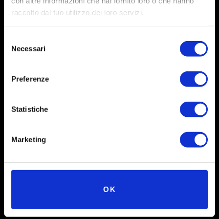
con altre informazioni che hai fornito loro o che hanno
raccolto dal tuo utilizzo dei loro servizi.
Selezione
Necessari
del
consenso
Preferenze
Social
Statistiche
Instagram
Marketing
Facebook
X
Linkedin
OK
Youtube