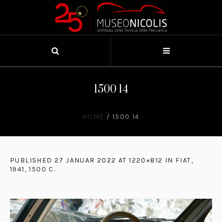
1500 14
HOME
/
1500 14
PUBLISHED
27 JANUAR 2022
AT 1220×812 IN
FIAT,
1941, 1500 C
.