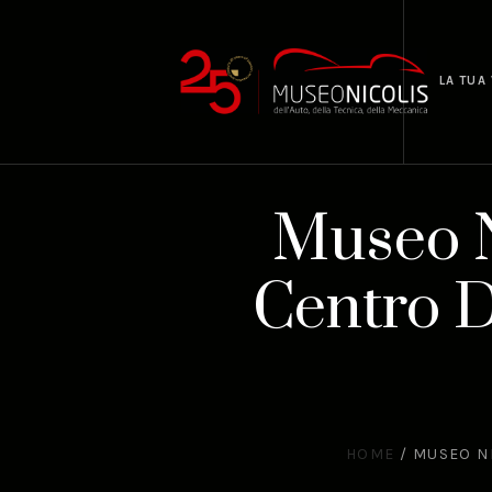
LA TUA 
Museo Ni
Centro 
HOME
/
MUSEO NI