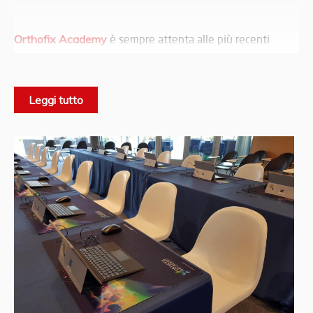
Orthofix Academy
è sempre attenta alle più recenti
esigenze educative, cliniche e scientifiche dei
professionisti ortopedici dell’assistenza sanitaria in tutto il
mondo.
Leggi tutto
Attraverso un’ampia gamma di opportunità di
apprendimento e discussione, consistenti in attività di
formazione sia di persona che a distanza, sessioni pratiche
in laboratori umidi e asciutti, dibattiti tra pari, discussioni
cliniche interattive, pubblicazioni e progetti di ricerca,
l’azienda è pienamente impegnata a migliorare le
competenze ortopediche professionali e per progredire la
formazione.
comunità scientifica