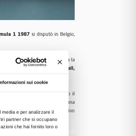
rmula 1
1987
si disputò in Belgio,
n incidente dove venne coinvolta la
Tyrrell,
coinvolse i due piloti della
Informazioni sui cookie
,
ansell
ma durante lo stesso giro il
rasiliano: i due si urtarono e Senna
a posizione, ma il danno successivo
l media e per analizzare il
17º giro.
ostri partner che si occupano
azioni che hai fornito loro o