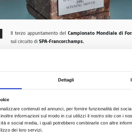
Campionato Mondiale
di Fo
Il terzo appuntamento del
SPA-Francorchamps.
sul circuito di
Il Gran Premio fu caratterizzato da 2 partenze complice u
Ferrari di
Gerhard Berger
e un secondo, più violento, che 
.
Philippe Streiff
e
Jonathan Palmer
Dettagli
Al secondo start
Ayrton Senna
si mise davanti a
Nigel M
britannico azzardò e sbagliò un tentativo di sorpasso sul b
ookie
fu costretto a ritirarsi. Mansell riprese la gara in ultim
nalizzare contenuti ed annunci, per fornire funzionalità dei socia
all'incidente lo costrinse ad abbandonare la gara durante il 
inoltre informazioni sul modo in cui utilizzi il nostro sito con i n
icità e social media, i quali potrebbero combinarle con altre inform
lizzo dei loro servizi.
Ferrari