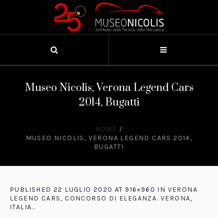
Museo Nicolis, Verona Legend Cars
2014, Bugatti
HOME
/
MUSEO NICOLIS, VERONA LEGEND CARS 2014,
BUGATTI
PUBLISHED
22 LUGLIO 2020
AT 916×960 IN
VERONA
LEGEND CARS, CONCORSO DI ELEGANZA. VERONA,
ITALIA.
.