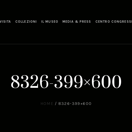
VISITA
COLLEZIONI
IL MUSEO
MEDIA & PRESS
CENTRO CONGRESS
8326-399×600
HOME
/
8326-399×600