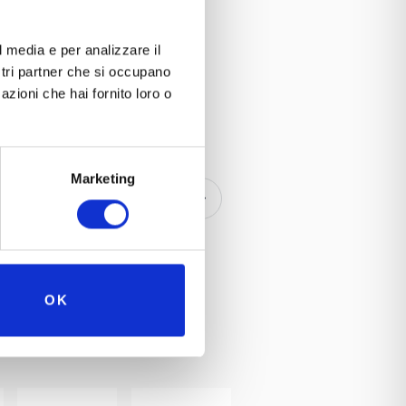
l media e per analizzare il
ostri partner che si occupano
azioni che hai fornito loro o
 iniziato il conto
rino il
gramma da venerdì
nifestazione
Marketing
 Padova
dinarie e
OT Tipo 58 del
 movimento: auto,
 e motoscafi. Una
OK
che verranno esposti
ettiamo numerosi per