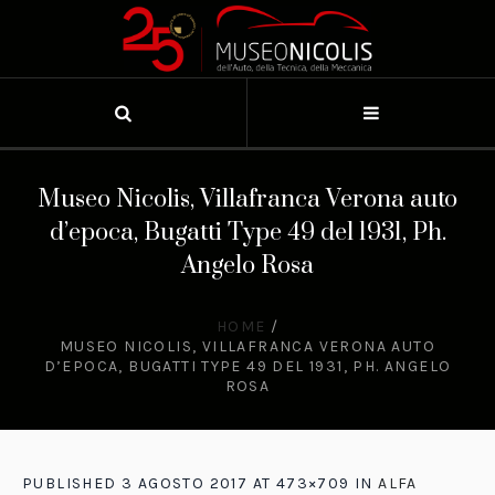
Museo Nicolis, Villafranca Verona auto
d’epoca, Bugatti Type 49 del 1931, Ph.
Angelo Rosa
HOME
/
MUSEO NICOLIS, VILLAFRANCA VERONA AUTO
D’EPOCA, BUGATTI TYPE 49 DEL 1931, PH. ANGELO
ROSA
PUBLISHED
3 AGOSTO 2017
AT 473×709 IN
ALFA