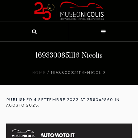
1693300851116-Nicolis
HOME
/
1693300851116-NICOLIS
PUBLISHED
4 SETTEMBRE 2023
AT 2560×2560 IN
AGOSTO 2023
.