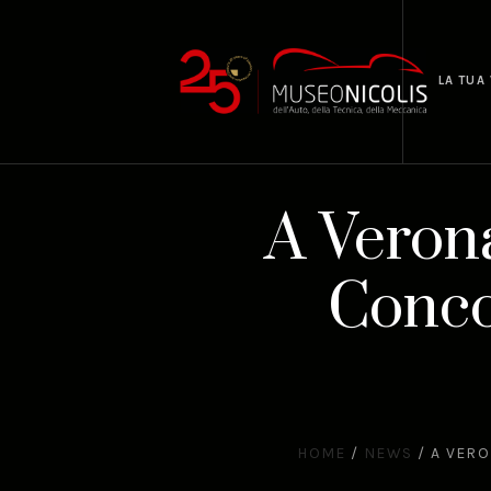
LA TUA 
A Veron
Conco
HOME
/
NEWS
/
A VERO