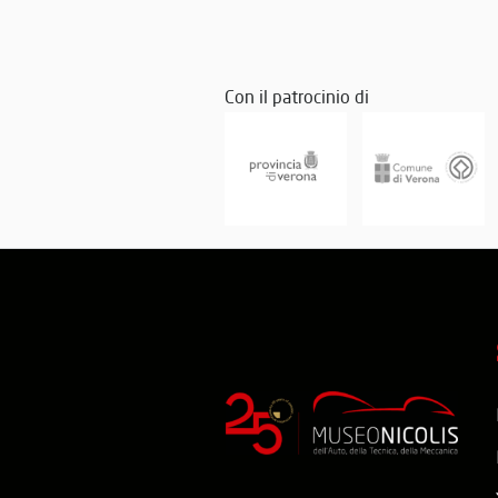
motorismo e c
talento italian
Con il patrocinio di
Al Concorso d
sono sufficie
Salone di Par
al figlio Jean.
Erede della "
accensione. L
Classica Buga
costruzione Bu
La vettura de
Chioggia nel