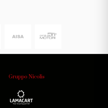
rande capitolo dell’industria e del
Bugatti Tipo 49
ne, la
. Poche note
e: La "Tipo 49" venne presentata al
e poi lascerà le redini dell’azienda
tre valvole per cilindro e la doppia
Gruppo Nicolis
(berlina, convertibile, coupè) sia di
casione del Rally Internazionale di