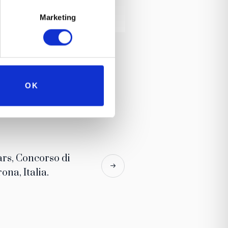
Marketing
 Bugatti, Isotta Fraschini, Ferrari,
tata dopo Roma, Firenze, Venezia. Si
so di eleganza che si terrà il 28
OK
a darsi appuntamento in Piazza dei
à un appuntamento - nelle parole di
 del bello e di una passione che in
rs, Concorso di
ona, Italia.
ita a questo evento, destinato a
di storia, cultura e bellezza ruota
di Villafranca
, oggi uno dei più
portante alla tutela dei valori del