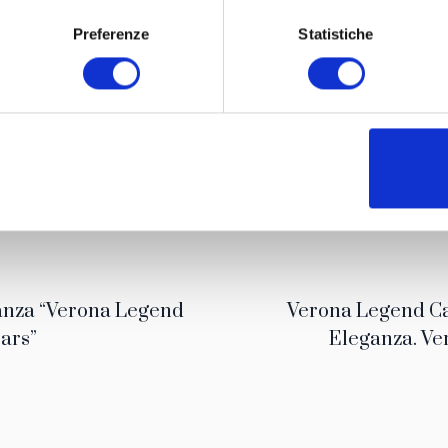
Preferenze
Statistiche
www.legendcarsverona.it
, 25 settembre 2014
– Ci saranno auto d’epoca leggendarie come
o
fileranno in una città leggendaria quale Verona, la meta più visi
come un evento entusiasmante “Verona Legend Cars”, il Concor
lla città scaligera e che vedrà le star del motorismo d’epoc
Fiera di Verona
Intermeeting
la
e da
, Verona Legend Cars sar
accaglini, patron della fiera Auto e Moto d’epoca - ”all’insegna
stero cresce sempre di più, soprattutto fra i giovani”
anza “Verona Legend
Verona Legend Ca
ars”
Eleganza. Ver
inti non solo i promotori ma anche i Partner che daranno v
a passione per il motorismo e per tutto quello che in termini 
Museo Nicolis 
sta parola. Fra i sostenitori, inutile dirlo, il
sei privati in Italia e in Europa, che ha contribuito in modo im