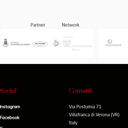
he ogni giorno, attraverso la propria attività, celebra questo g
i.
Partner
Network
i Eleganza il Museo parteciperà con una delle sue grandi macchi
nti per ricordarne il passato e le caratteristiche straordinari
igi del 1930; è ritenuta l’ultima Bugatti progettata da Ettore, ch
Tipo 44", la vettura ha il motore con un albero a camme in testa, 
e belle ruote in alluminio hanno il tamburo dei freni incorporato.
Social
Contatti
tti da turismo, la "Tipo 49" ricevette diversi tipi di carrozzeria 
gatti sia dei più importanti carrozzieri dell’epoca.
Instagram
Via Postumia 71
Villafranca di Verona (VR)
Facebook
l Museo fu guidata dal grande pilota francese Louis Chiron in oc
Italy
 1964.