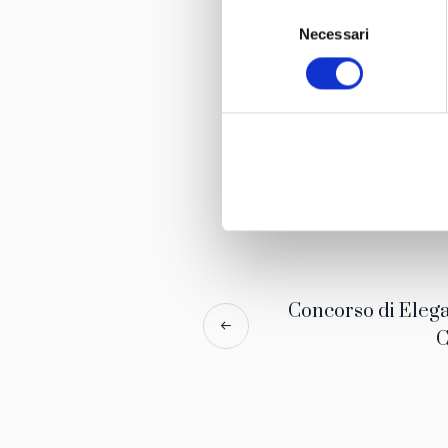
Selezione
Necessari
del
consenso
Villafranca
Leggi tutt
Maserati… e s
preannuncia 
settembre ne
Signori.
Promosso dal
Mario Carlo B
Italia e all’e
Concorso di Eleg
C
Ne sono conv
riaccendere l
attorno a que
importanti Mu