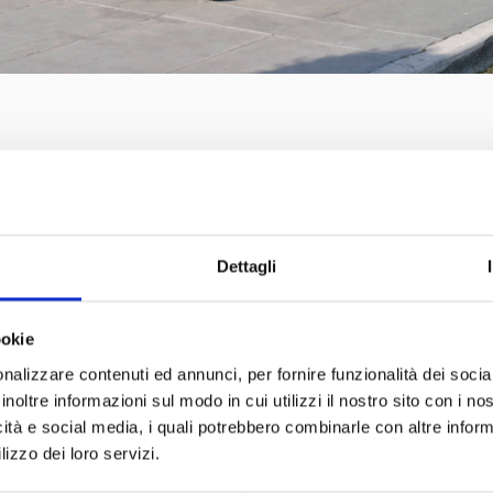
Auto d’epoca leggendarie nella città di Giuliet
Dettagli
A Verona domenica 28 settembre il Concorso di
ookie
“Verona Legend Cars”
nalizzare contenuti ed annunci, per fornire funzionalità dei socia
inoltre informazioni sul modo in cui utilizzi il nostro sito con i n
icità e social media, i quali potrebbero combinarle con altre inform
Fra le protagoniste la Bugatti Tipo 49 del Museo Nicoli
lizzo dei loro servizi.