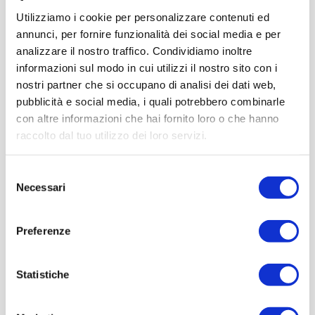
comunicazione coordinate attraverso i propri canali
Utilizziamo i cookie per personalizzare contenuti ed
istituzionali – siti web, social media, infopoint – e a
Mostra, Cineteca di Bologna
annunci, per fornire funzionalità dei social media e per
promuovere iniziative congiunte a sostegno della cultura
analizzare il nostro traffico. Condividiamo inoltre
locale.
informazioni sul modo in cui utilizzi il nostro sito con i
Pallone Autografato, Scudetto
nostri partner che si occupano di analisi dei dati web,
Hellas Verona, 1984/85
pubblicità e social media, i quali potrebbero combinarle
con altre informazioni che hai fornito loro o che hanno
COMUNE DI VILLAFRANCA DI VERONA, Assessorato alla
raccolto dal tuo utilizzo dei loro servizi.
Cultura
in foto Silvia Nicolis con il Sindaco di Villafranca Roberto
Selezione
Luca Dall'Oca e l'Assessore alla Cultura Claudia Barbera.
Necessari
del
consenso
Con il patrocinio di
Partner
Network
Preferenze
Statistiche