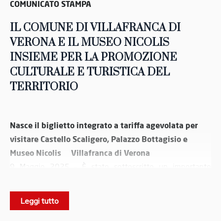
COMUNICATO STAMPA
IL COMUNE DI VILLAFRANCA DI
VERONA E IL MUSEO NICOLIS
INSIEME PER LA PROMOZIONE
CULTURALE E TURISTICA DEL
TERRITORIO
Nasce il biglietto integrato a tariffa agevolata per
visitare Castello Scaligero, Palazzo Bottagisio e
Museo Nicolis Villafranca di Verona
9 Maggio 2025 – È stato sottoscritto un importante
Comune di Villafranca di
accordo di collaborazione tra il
Verona e il Museo Nicolis
valorizzare
con l’obiettivo di
Leggi tutto
il patrimonio culturale
e turistico del territorio