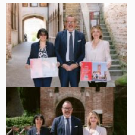
attraverso iniziative condivise e integrate. Al centro
biglietto unico
dell’intesa la creazione di un
che
tariffa agevolata
permetterà ai visitatori di accedere a
ai
principali poli culturali della città: Castello Scaligero,
Valorizzazione e
Palazzo Bottagisio e Museo Nicolis.
sinergia -
La collaborazione tra pubblico e privato si
inserisce in una strategia più ampia di promozione
culturale, mirata a rafforzare l’attrattività turistica di
Villafranca e a promuovere un’azione condivisa tra i diversi
attori del territorio. L’iniziativa vuole facilitare la fruizione
dei beni culturali, favorendo percorsi di visita integrati,
incentivando un turismo di prossimità e di
qualità.«
Questo progetto
– dichiara l’Assessore alla Cultura
Claudia Barbera
–
è un passo concreto verso una cultura
più accessibile e condivisa. Uniamo le forze per valorizzare
i nostri luoghi simbolo e offrire ai cittadini e ai visitatori