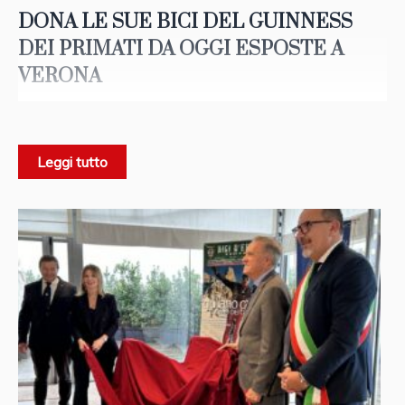
DONA LE SUE BICI DEL GUINNESS
DEI PRIMATI DA OGGI ESPOSTE A
VERONA
13 RECORD MONDIALI - 98 MEDAGLIE
Leggi tutto
Museo
Villafranca di Verona, 24 ottobre 2024 –
Da oggi al
Nicolis
di Verona
sarà possibile ammirare le
due
Giuliano Calore
straordinarie biciclette
donate da
. Nato a
Padova, inventore del ciclismo estremo, 98 medaglie
13 record mondiali
conquistate, detentore di
, il suo
nome compare nel libro ufficiale dei Guinness dei Primati.
protagoniste di
imprese leggendarie
Le due bici,
, sono
entrate a far parte della straordinaria collezione