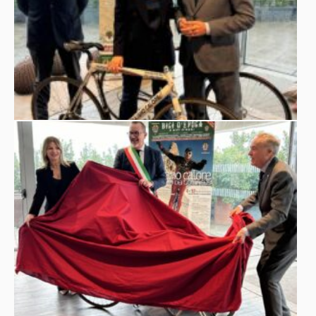
discesa dello
affrontato una nuova sfida estrema: la
Stelvio di notte
, senza manubrio e senza freni,
immortalata nel documentario "48 Tornanti di Notte".
Il recordman racconta:
“molti anni fa, al mio secondo
record, mi portarono a Verona ad una mostra di biciclette
d'epoca, fu così che conobbi Luciano Nicolis uomo di
grande spessore, decisi in quel momento che avrei donato
un cimelio al Museo Nicolis”
prosegue con enfasi
”oggi,
grazie alla collaborazione con la figlia Silvia, lascio a
Villafranca proprio le due biciclette dei miei ultimi record:
discesa di notte senza manubrio
l’esemplare della
dallo Stelvio
, definita dalla stampa tedesca un impresa
mostruosa anche per l'età, avevo quasi 77 anni quando
record eseguito con una sola
l'ho fatto e quella del
gamba dedicato a Fausto Coppi
con la firma di tutti i