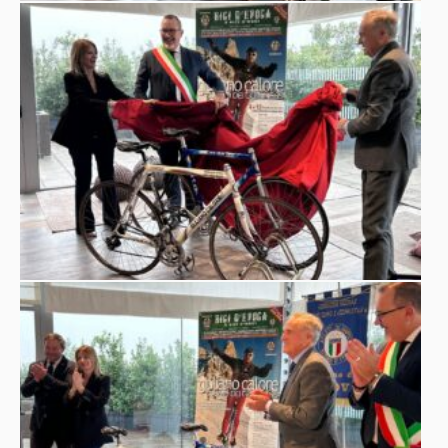
componenti in vita della famiglia”.
Silvia Nicolis
, Presidente del Museo omonimo, sottolinea
l’importanza di questa nuova acquisizione:
“Sono felice
che Giuliano Calore abbia scelto il nostro museo per
valorizzare la sua memoria attraverso due biciclette dei
record uniche al mondo. Calore ha incarnato un autentico
spirito di sfida e innovazione, spingendosi oltre i limiti
umani e tecnici. Sarà un piacere poter condividere queste
imprese leggendarie con i nostri visitatori, come esempio
di coraggio, costanza e genialità.”
Roberto Luca Dall’Oca
, Sindaco di Villafranca di Verona,
ha espresso il suo entusiasmo: “
Ho avuto il piacere di
ricevere Calore in Municipio, in quanto desiderava
presentarmi la sua iniziativa. Un personaggio senza eguali