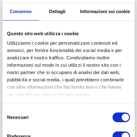
Instagram
|
Facebook
|
X
|
Linkedin
Social
Consenso
Dettagli
Informazioni sui cookie
@museonicolis
board
Museo Nicolis | Villafranca di Verona | Via Postumia, 71
Questo sito web utilizza i cookie
Dal martedì alla domenica, dalle 10:00 alle 18:00
Utilizziamo i cookie per personalizzare contenuti ed
continuato. Chiuso il lunedì.
annunci, per fornire funzionalità dei social media e per
Link alle
Tariffe
INTERO €14 | RIDOTTO € 12 | BAMBINI 6-
analizzare il nostro traffico. Condividiamo inoltre
10 ANNI € 6 | 0-5 ANNI OMAGGIO
informazioni sul modo in cui utilizzi il nostro sito con i
nostri partner che si occupano di analisi dei dati web,
pubblicità e social media, i quali potrebbero combinarle
con altre informazioni che hai fornito loro o che hanno
raccolto dal tuo utilizzo dei loro servizi.
Selezione
Necessari
del
consenso
Preferenze