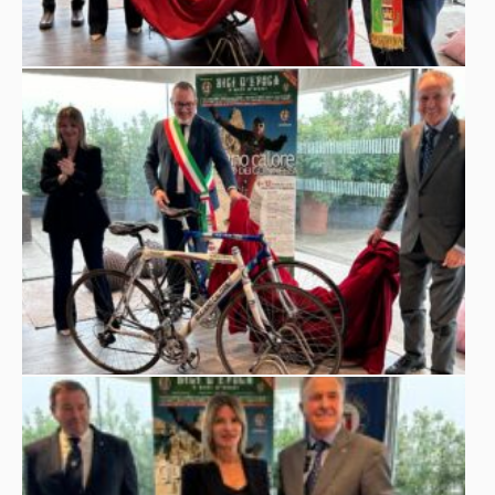
permanente del Nicolis, che vanta già
114 biciclette
storiche
tra oltre 200 automobili d'epoca, 104
motociclette, e una varietà di oggetti d’ingegno umano
del XX secolo. Una donazione che rappresenta un
importante tributo alla passione, alla perseveranza e
all'ingegno di un uomo, Calore, che ha rivoluzionato il
sfidando i limiti umani
mondo del ciclismo
.
Giuliano Calore
è conosciuto per le sue spettacolari
senza
discese e salite sui passi alpini più impegnativi,
l'uso delle mani e senza freni
, impiegando solamente
l'equilibrio e la pressione delle scarpe sul copertone per
48
frenare. Tra le sue prodezze più note, la discesa dei
tornanti del Passo dello Stelvio
, compiuta per la prima
volta nel 1981. L'apice della sua carriera sportiva è stato
77 anni
raggiunto nel 2015, quando a
, Calore ha