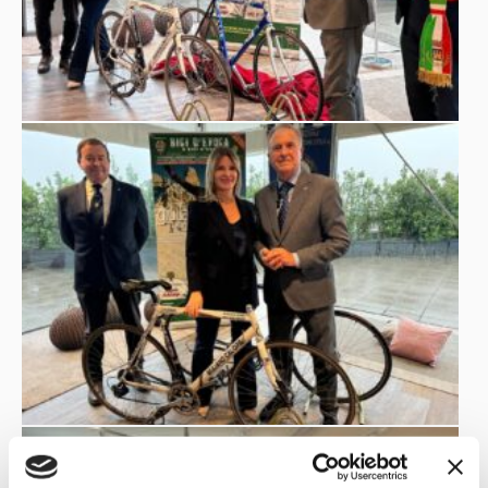
che ha regalato fascino al ciclismo con le sue gesta. La
donazione delle bici dei record al Museo Nicolis,
eccellenza del settore, è solo la conclusione più logica di
tanta straordinarietà
.”
Ora il Museo Nicolis offre un motivo in più per essere
visitato: si potranno ammirare da vicino i mezzi a due
ruote dei Guinness dei Primati, che hanno accompagnato
Calore nelle sue avventure estreme, testimoniando il
connubio perfetto tra ingegno umano e performance
fisica e permettendo di immergersi in un mondo
affascinante di storia, velocità e sfide ai limiti del
possibile.
press@museonicolis.com
mob. 348 0702304 – 045
6303289