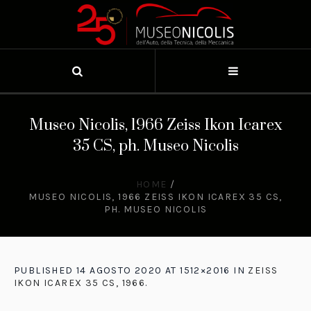
Museo Nicolis, 1966 Zeiss Ikon Icarex
35 CS, ph. Museo Nicolis
HOME
/
MUSEO NICOLIS, 1966 ZEISS IKON ICAREX 35 CS,
PH. MUSEO NICOLIS
PUBLISHED
14 AGOSTO 2020
AT 1512×2016 IN
ZEISS
IKON ICAREX 35 CS, 1966
.