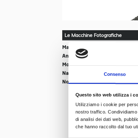
Le Macchine Fotografiche
Marca:
Zeiss
Anno di produzione:
1966
Modello:
Ikon Icarex 35 CS
Nazione:
Germania
Consenso
Nome:
Zeiss Ikon Icarex 35 CS
Questo sito web utilizza i c
Utilizziamo i cookie per perso
nostro traffico. Condividiamo 
di analisi dei dati web, pubbl
che hanno raccolto dal tuo uti