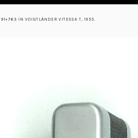
591×763 IN
VOIGTLÄNDER VITESSA T, 1955
.