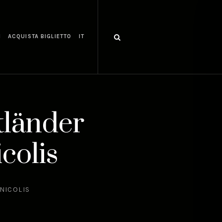
I
ACQUISTA BIGLIETTO
IT
tländer
colis
 NICOLIS