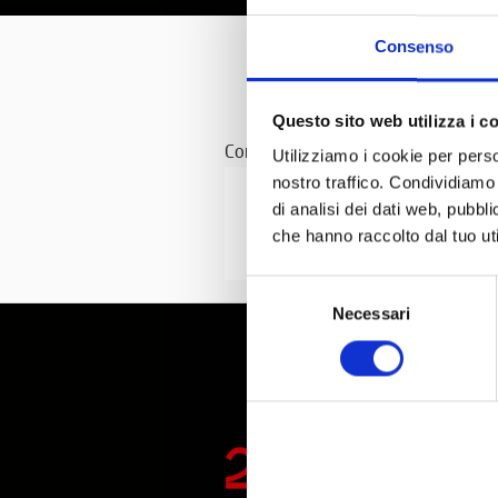
Consenso
Questo sito web utilizza i c
Con il patrocinio di
Utilizziamo i cookie per perso
nostro traffico. Condividiamo 
di analisi dei dati web, pubbl
che hanno raccolto dal tuo uti
Selezione
Necessari
del
consenso