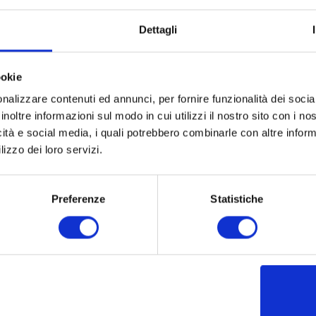
Dettagli
ookie
Partner
Network
nalizzare contenuti ed annunci, per fornire funzionalità dei socia
inoltre informazioni sul modo in cui utilizzi il nostro sito con i n
icità e social media, i quali potrebbero combinarle con altre inform
lizzo dei loro servizi.
Preferenze
Statistiche
Social
Contatti
Instagram
Via Postumia 71