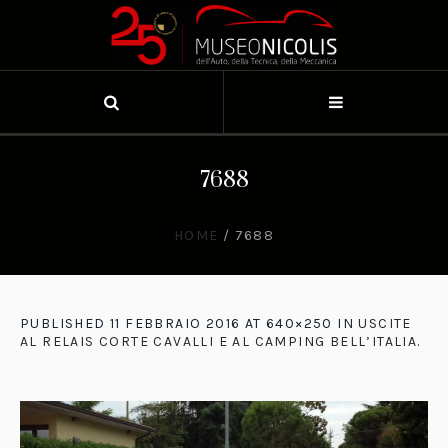
7688
HOME
/
7688
PUBLISHED
11 FEBBRAIO 2016
AT 640×250 IN
USCITE
AL RELAIS CORTE CAVALLI E AL CAMPING BELL’ITALIA
.