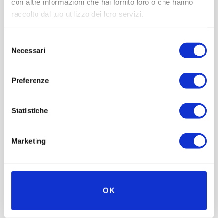
con altre informazioni che hai fornito loro o che hanno
raccolto dal tuo utilizzo dei loro servizi.
Selezione
Necessari
del
consenso
Museo Nicolis a Superquark
Preferenze
Museo Nicolis & AUDI Italia
Statistiche
consegna Auto Union
Marketing
OK
Con il patrocinio di
Partner
Network